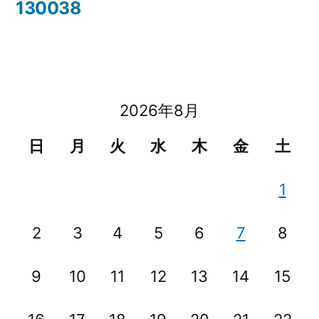
投
130038
稿
ナ
ビ
2026年8月
ゲ
日
月
火
水
木
金
土
ー
シ
1
ョ
2
3
4
5
6
7
8
ン
9
10
11
12
13
14
15