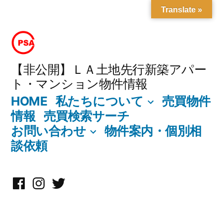
Translate »
コ
ン
テ
【非公開】ＬＡ土地先行新築アパー
ト・マンション物件情報
ン
HOME
私たちについて
売買物件
ツ
情報
売買検索サーチ
へ
お問い合わせ
物件案内・個別相
ス
談依頼
キ
ッ
Facebook
Instagram
X
プ