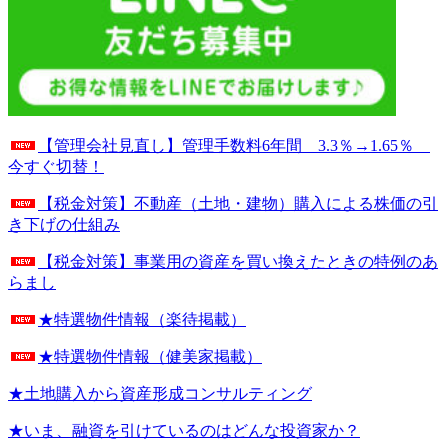
【管理会社見直し】管理手数料6年間 3.3％→1.65％
今すぐ切替！
【税金対策】不動産（土地・建物）購入による株価の引
き下げの仕組み
【税金対策】事業用の資産を買い換えたときの特例のあ
らまし
★特選物件情報（楽待掲載）
★特選物件情報（健美家掲載）
★土地購入から資産形成コンサルティング
★いま、融資を引けているのはどんな投資家か？