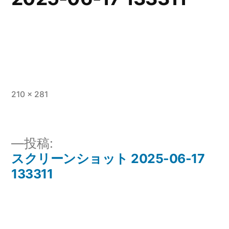
フ
210 × 281
ル
サ
イ
投稿:
ズ
スクリーンショット 2025-06-17
投
133311
稿
ナ