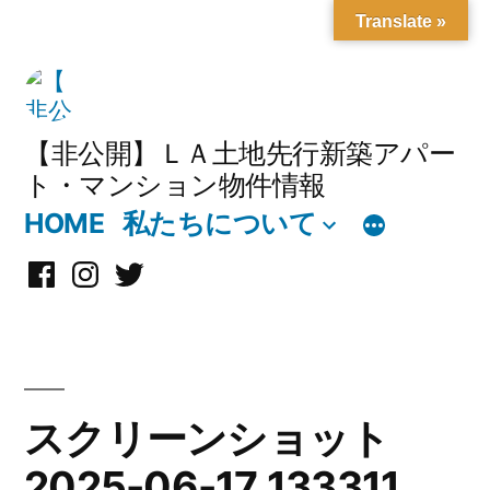
Translate »
コ
ン
テ
【非公開】ＬＡ土地先行新築アパー
ト・マンション物件情報
ン
HOME
私たちについて
ツ
へ
Facebook
Instagram
X
ス
キ
ッ
スクリーンショット
プ
2025-06-17 133311