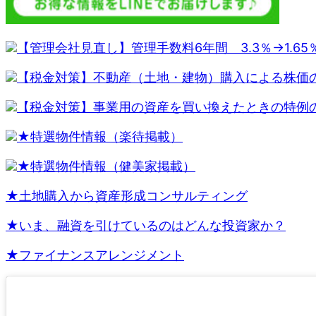
【管理会社見直し】管理手数料6年間 3.3％→1.6
【税金対策】不動産（土地・建物）購入による株価
【税金対策】事業用の資産を買い換えたときの特例
★特選物件情報（楽待掲載）
★特選物件情報（健美家掲載）
★土地購入から資産形成コンサルティング
★いま、融資を引けているのはどんな投資家か？
★ファイナンスアレンジメント