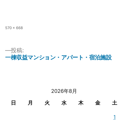
フ
570 × 668
ル
サ
イ
投稿:
ズ
一棟収益マンション・アパート・宿泊施設
投
稿
ナ
ビ
2026年8月
ゲ
日
月
火
水
木
金
土
ー
1
シ