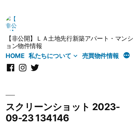
コ
ン
テ
【非公開】ＬＡ土地先行新築アパート・マンシ
ン
ョン物件情報
ツ
HOME
私たちについて
売買物件情報
へ
Facebook
Instagram
X
ス
キ
ッ
プ
スクリーンショット 2023-
09-23 134146