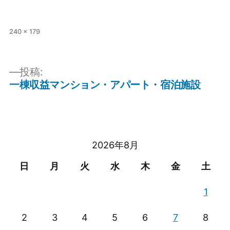
フ
240 × 179
ル
サ
イ
投稿:
ズ
一棟収益マンション・アパート・宿泊施設
投
稿
ナ
ビ
2026年8月
ゲ
日
月
火
水
木
金
土
ー
1
シ
2
3
4
5
6
7
8
ョ