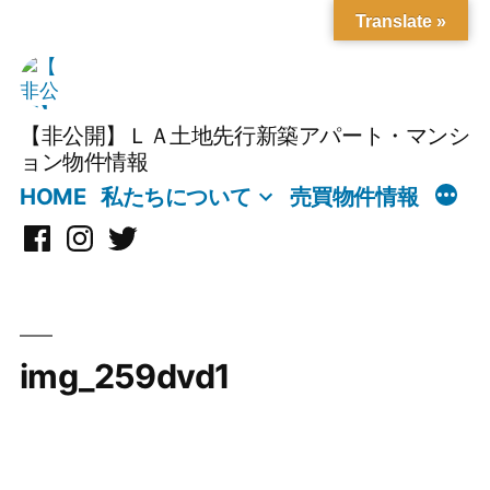
Translate »
コ
ン
テ
【非公開】ＬＡ土地先行新築アパート・マンシ
ン
ョン物件情報
ツ
HOME
私たちについて
売買物件情報
へ
Facebook
Instagram
X
ス
キ
ッ
プ
img_259dvd1