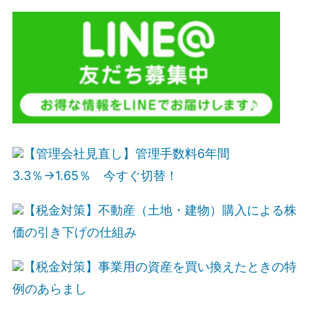
【管理会社見直し】管理手数料6年間
3.3％→1.65％ 今すぐ切替！
【税金対策】不動産（土地・建物）購入による株
価の引き下げの仕組み
【税金対策】事業用の資産を買い換えたときの特
例のあらまし