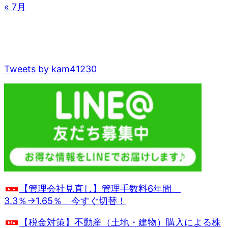
« 7月
Tweets by kam41230
【管理会社見直し】管理手数料6年間
3.3％→1.65％ 今すぐ切替！
【税金対策】不動産（土地・建物）購入による株