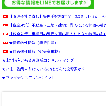
【管理会社見直し】管理手数料6年間 3.3％→1.65％ 
【税金対策】不動産（土地・建物）購入による株価の引
【税金対策】事業用の資産を買い換えたときの特例のあ
★特選物件情報（楽待掲載）
★特選物件情報（健美家掲載）
★土地購入から資産形成コンサルティング
★いま、融資を引けているのはどんな投資家か？
★ファイナンスアレンジメント