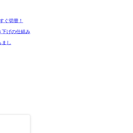
今すぐ切替！
き下げの仕組み
らまし