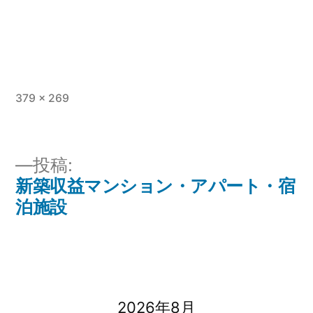
フ
379 × 269
ル
サ
イ
投稿:
ズ
新築収益マンション・アパート・宿
投
泊施設
稿
ナ
ビ
2026年8月