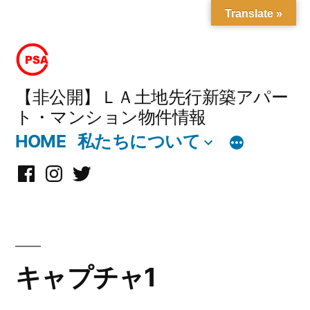
Translate »
コ
ン
テ
【非公開】ＬＡ土地先行新築アパー
ト・マンション物件情報
ン
HOME
私たちについて
ツ
へ
Facebook
Instagram
X
ス
キ
ッ
キャプチャ1
プ