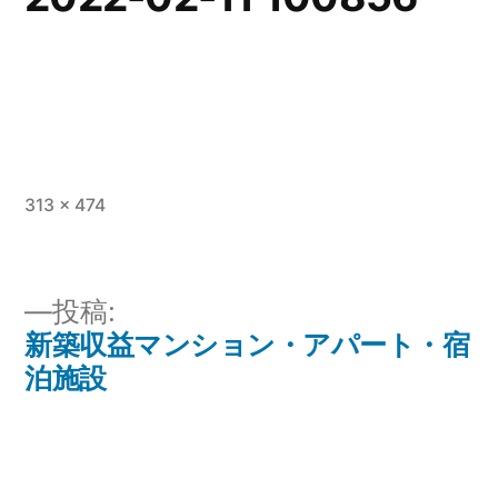
フ
313 × 474
ル
サ
イ
投稿:
ズ
新築収益マンション・アパート・宿
投
泊施設
稿
ナ