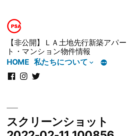
コ
ン
テ
【非公開】ＬＡ土地先行新築アパー
ト・マンション物件情報
ン
HOME
私たちについて
ツ
へ
Facebook
Instagram
X
ス
キ
ッ
スクリーンショット
プ
2022-02-11 100856