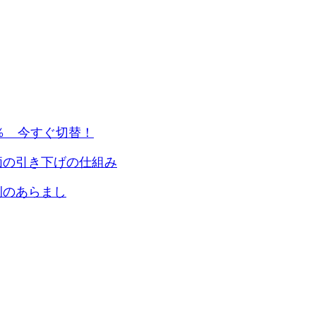
5％ 今すぐ切替！
価の引き下げの仕組み
例のあらまし