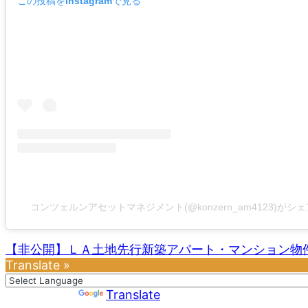
この投稿をInstagramで見る
コンツェルンアセットマネジメント(@konzern_am4123)がシ
【非公開】ＬＡ土地先行新築アパート・マンション物
Translate »
Powered by
Translate