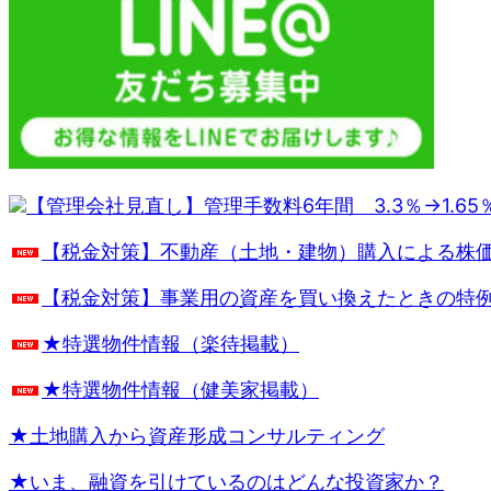
【管理会社見直し】管理手数料6年間 3.3％→1.6
【税金対策】不動産（土地・建物）購入による株
【税金対策】事業用の資産を買い換えたときの特
★特選物件情報（楽待掲載）
★特選物件情報（健美家掲載）
★土地購入から資産形成コンサルティング
★いま、融資を引けているのはどんな投資家か？