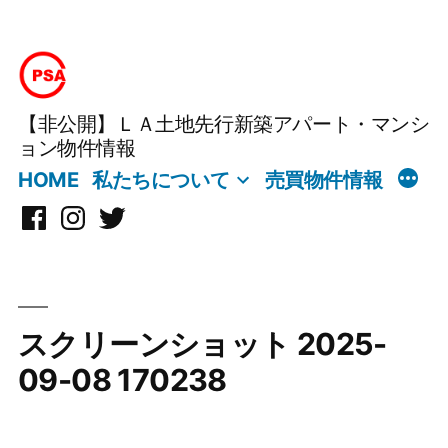
コ
ン
テ
【非公開】ＬＡ土地先行新築アパート・マンシ
ン
ョン物件情報
ツ
HOME
私たちについて
売買物件情報
へ
Facebook
Instagram
X
ス
キ
ッ
プ
スクリーンショット 2025-
09-08 170238