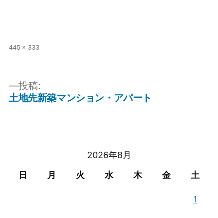
フ
445 × 333
ル
サ
イ
投稿:
ズ
土地先新築マンション・アパート
投
稿
ナ
ビ
2026年8月
ゲ
日
月
火
水
木
金
土
ー
1
シ