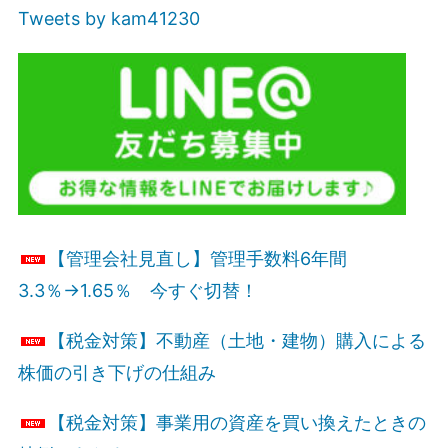
Tweets by kam41230
【管理会社見直し】管理手数料6年間
3.3％→1.65％ 今すぐ切替！
【税金対策】不動産（土地・建物）購入による
株価の引き下げの仕組み
【税金対策】事業用の資産を買い換えたときの