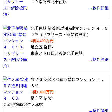
ＪＲ常磐線北千住駅
→物件詳細
北千住駅 築浅RC造4階建マンション ４．０
５％（サブリース・解除後民泊）
4億4,400万円
足立区 柳原2
東京メトロ日比谷線北千住駅
→物件詳細
竹ノ塚 築浅ＲＣ造５階建マンション ４．
６％
3億1,400万円
足立区 伊興4
東武伊勢崎線竹ノ塚駅
→物件詳細