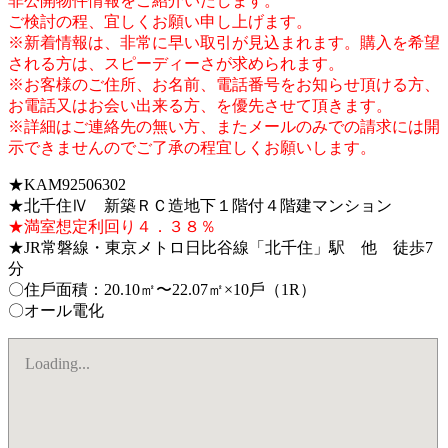
非公開物件情報をご紹介いたします。
ご検討の程、宜しくお願い申し上げます。
※新着情報は、非常に早い取引が見込まれます。購入を希望
される方は、スピーディーさが求められます。
※お客様のご住所、お名前、電話番号をお知らせ頂ける方、
お電話又はお会い出来る方、を優先させて頂きます。
※詳細はご連絡先の無い方、またメールのみでの請求には開
示できませんのでご了承の程宜しくお願いします。
★KAM92506302
★北千住Ⅳ 新築ＲＣ造地下１階付４階建マンション
★満室想定利回り４．３８％
★JR常磐線・東京メトロ日比谷線「北千住」駅 他 徒歩7
分
〇住⼾面積：20.10㎡〜22.07㎡×10⼾（1R）
〇オール電化
Loading...