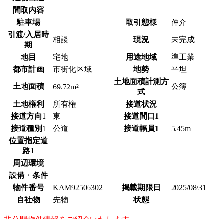
間取内容
駐車場
取引態様
仲介
引渡/入居時
相談
現況
未完成
期
地目
宅地
用途地域
準工業
都市計画
市街化区域
地勢
平坦
土地面積計測方
土地面積
公簿
69.72m²
式
土地権利
所有権
接道状況
接道方向1
東
接道間口1
接道種別1
公道
接道幅員1
5.45m
位置指定道
路1
周辺環境
設備・条件
物件番号
KAM92506302
掲載期限日
2025/08/31
自社物
先物
状態