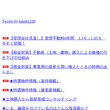
Tweets by kam41230
【管理会社見直し】管理手数料6年間 3.3％→1.65％
今すぐ切替！
【税金対策】不動産（土地・建物）購入による株価の引
き下げの仕組み
【税金対策】事業用の資産を買い換えたときの特例のあ
らまし
★特選物件情報（楽待掲載）
★特選物件情報（健美家掲載）
★土地購入から資産形成コンサルティング
★いま、融資を引けているのはどんな投資家か？