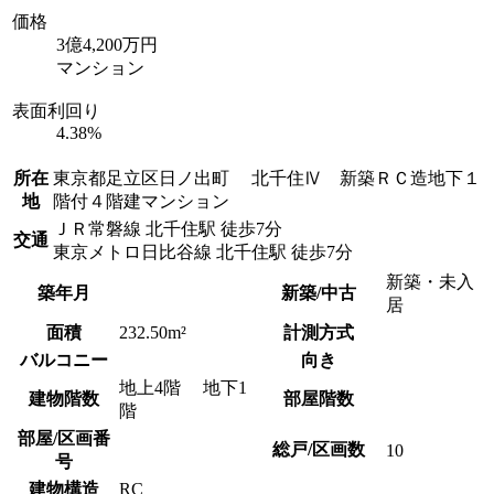
価格
3億4,200万円
マンション
表面利回り
4.38%
所在
東京都足立区日ノ出町 北千住Ⅳ 新築ＲＣ造地下１
地
階付４階建マンション
ＪＲ常磐線 北千住駅 徒歩7分
交通
東京メトロ日比谷線 北千住駅 徒歩7分
新築・未入
築年月
新築/中古
居
面積
232.50m²
計測方式
バルコニー
向き
地上4階 地下1
建物階数
部屋階数
階
部屋/区画番
総戸/区画数
10
号
建物構造
RC