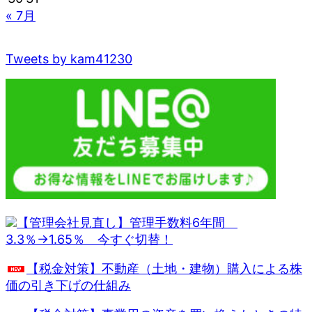
« 7月
Tweets by kam41230
【管理会社見直し】管理手数料6年間
3.3％→1.65％ 今すぐ切替！
【税金対策】不動産（土地・建物）購入による株
価の引き下げの仕組み