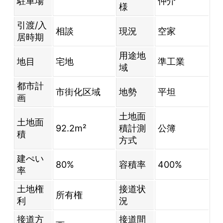
駐車場
仲介
様
引渡/入
相談
現況
空家
居時期
用途地
地目
宅地
準工業
域
都市計
市街化区域
地勢
平坦
画
土地面
土地面
92.2m²
積計測
公簿
積
方式
建ぺい
80%
容積率
400%
率
土地権
接道状
所有権
利
況
接道方
接道間