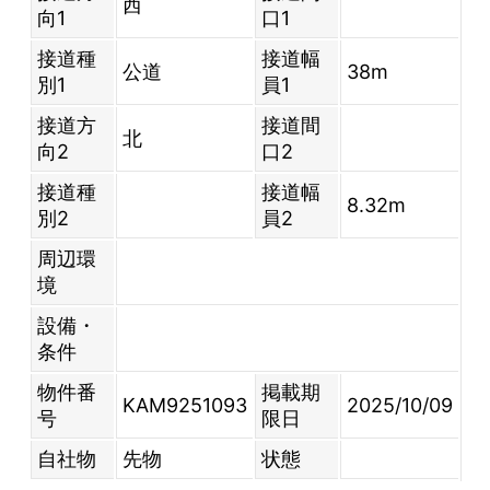
西
向1
口1
接道種
接道幅
公道
38m
別1
員1
接道方
接道間
北
向2
口2
接道種
接道幅
8.32m
別2
員2
周辺環
境
設備・
条件
物件番
掲載期
KAM9251093
2025/10/09
号
限日
自社物
先物
状態