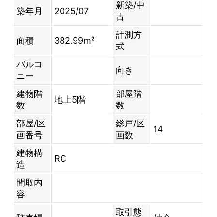
新築/中
築年月
2025/07
古
計測方
面積
382.99m²
式
バルコ
向き
ニー
建物階
部屋階
地上5階
数
数
部屋/区
総戸/区
14
画番号
画数
建物構
RC
造
間取内
容
取引態